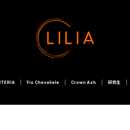
RTERIA
Fio Chevaliele
Crown Ash
研究生